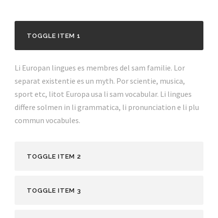
TOGGLE ITEM 1
Li Europan lingues es membres del sam familie. Lor
separat existentie es un myth. Por scientie, musica,
sport etc, litot Europa usa li sam vocabular. Li lingues
differe solmen in li grammatica, li pronunciation e li plu
commun vocabules.
TOGGLE ITEM 2
TOGGLE ITEM 3