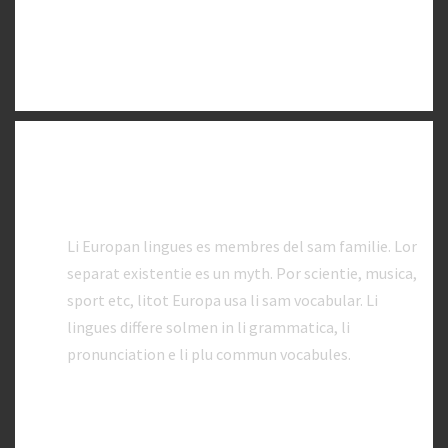
ACCORDION ITEM 3
ACCORDION ITEM 4
TOGGLE - ICON
TOGGLE ITEM 1
Li Europan lingues es membres del sam familie. Lor
separat existentie es un myth. Por scientie, musica,
sport etc, litot Europa usa li sam vocabular. Li
lingues differe solmen in li grammatica, li
pronunciation e li plu commun vocabules.
TOGGLE ITEM 2