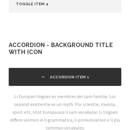
TOGGLE ITEM 4
ACCORDION - BACKGROUND TITLE
WITH ICON
ACCORDION ITEM 1
Li Europan lingues es membres del sam familie. Lor
separat existentie es un myth. Por scientie, musica,
sport etc, litot Europa usa li sam vocabular. Li lingues
differe solmen in li grammatica, li pronunciation e li plu
commun vocabules.