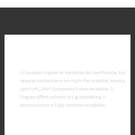
ACCORDION - ICON
ACCORDION ITEM 1
Li Europan lingues es membres del sam familie. Lor
separat existentie es un myth. Por scientie, musica,
sport etc, litot Europa usa li sam vocabular. Li
lingues differe solmen in li grammatica, li
pronunciation e li plu commun vocabules.
ACCORDION ITEM 2