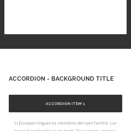
TOGGLE ITEM 3
TOGGLE ITEM 4
ACCORDION - BACKGROUND TITLE
ACCORDION ITEM 1
Li Europan lingues es membres del sam familie. Lor
separat existentie es un myth. Por scientie, musica,